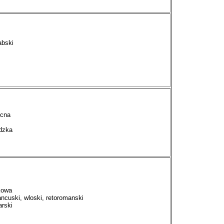
abski
ocna
dzka
kowa
ancuski, wloski, retoromanski
arski