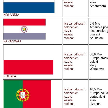
waluta:
euro
stolica:
Amsterdam
HOLANDIA
liczba ludnosci:
5,6 Mio
polozenie:
Ameryka pol
jezyk:
hiszpanski, 
waluta:
guaraní
stolica:
Asunción
PARAGWAJ
liczba ludnosci:
38,6 Mio
polozenie:
Europa srod
jezyk:
polski
waluta:
zloty
stolica:
Warszawa
POLSKA
liczba ludnosci:
10,5 Mio
polozenie:
Europa polu
jezyk:
portugalski
waluta:
euro
stolica:
Lizbona