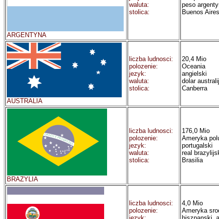
waluta:
peso argenty
stolica:
Buenos Aire
ARGENTYNA
liczba ludnosci:
20,4 Mio
polozenie:
Oceania
jezyk:
angielski
waluta:
dolar australi
stolica:
Canberra
AUSTRALIA
liczba ludnosci:
176,0 Mio
polozenie:
Ameryka pol
jezyk:
portugalski
waluta:
real brazylijs
stolica:
Brasilia
BRAZYLIA
liczba ludnosci:
4,0 Mio
polozenie:
Ameryka sr
jezyk:
hiszpanski, a