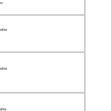
ro
odnia
odnia
dnia