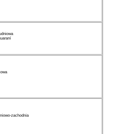
udniowa
guaraní
kowa
dniowo-zachodnia