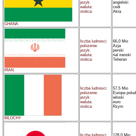
jezyk:
angielski
waluta:
cedi
stolica:
Akra
GHANA
liczba ludnosci:
66,0 Mio
polozenie:
Azja
jezyk:
perski
waluta:
rial iranski
stolica:
Teheran
IRAN
liczba ludnosci:
57,5 Mio
polozenie:
Europa polu
jezyk:
wloski
waluta:
euro
stolica:
Rzym
WLOCHY
liczba ludnosci:
128,0 Mio