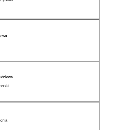
kowa
udniowa
anski
dnia