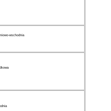
dniowo-wschodnia
odkowa
odnia