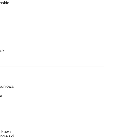
nskie
s
jski
udniowa
ki
odkowa
ngielski