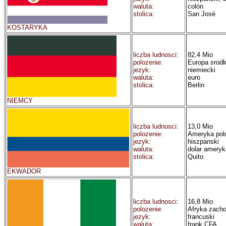
waluta:
colón
stolica:
San José
KOSTARYKA
liczba ludnosci:
82,4 Mio
polozenie:
Europa srod
jezyk:
niemiecki
waluta:
euro
stolica:
Berlin
NIEMCY
liczba ludnosci:
13,0 Mio
polozenie:
Ameryka pol
jezyk:
hiszpanski
waluta:
dolar ameryk
stolica:
Quito
EKWADOR
liczba ludnosci:
16,8 Mio
polozenie:
Afryka zacho
jezyk:
francuski
waluta:
frank CFA