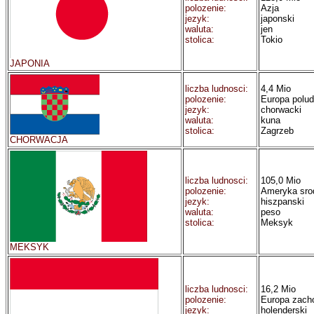
polozenie:
Azja
jezyk:
japonski
waluta:
jen
stolica:
Tokio
JAPONIA
liczba ludnosci:
4,4 Mio
polozenie:
Europa polu
jezyk:
chorwacki
waluta:
kuna
stolica:
Zagrzeb
CHORWACJA
liczba ludnosci:
105,0 Mio
polozenie:
Ameryka sr
jezyk:
hiszpanski
waluta:
peso
stolica:
Meksyk
MEKSYK
liczba ludnosci:
16,2 Mio
polozenie:
Europa zach
jezyk:
holenderski