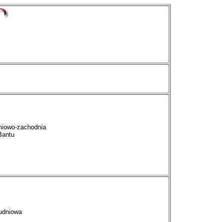
niowo-zachodnia
Bantu
udniowa