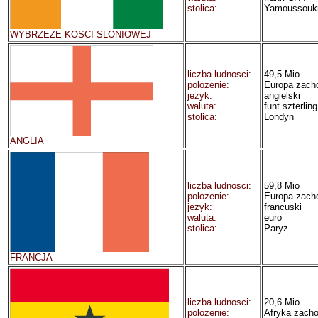
stolica:
Yamoussouk
WYBRZEZE KOSCI SLONIOWEJ
liczba ludnosci:
49,5 Mio
polozenie:
Europa zach
jezyk:
angielski
waluta:
funt szterling
stolica:
Londyn
ANGLIA
liczba ludnosci:
59,8 Mio
polozenie:
Europa zach
jezyk:
francuski
waluta:
euro
stolica:
Paryz
FRANCJA
liczba ludnosci:
20,6 Mio
polozenie:
Afryka zacho