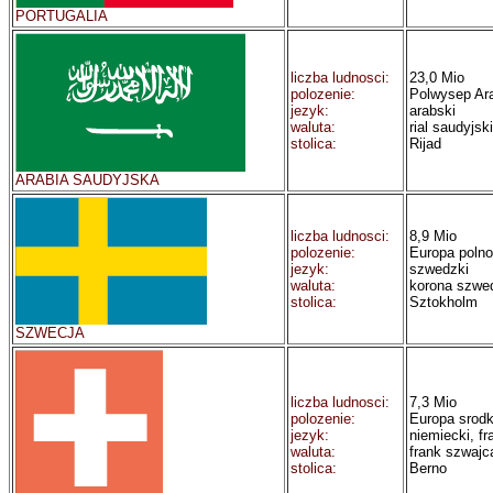
PORTUGALIA
liczba ludnosci:
23,0 Mio
polozenie:
Polwysep Ar
jezyk:
arabski
waluta:
rial saudyjski
stolica:
Rijad
ARABIA SAUDYJSKA
liczba ludnosci:
8,9 Mio
polozenie:
Europa poln
jezyk:
szwedzki
waluta:
korona szwe
stolica:
Sztokholm
SZWECJA
liczba ludnosci:
7,3 Mio
polozenie:
Europa srod
jezyk:
niemiecki, fr
waluta:
frank szwajc
stolica:
Berno