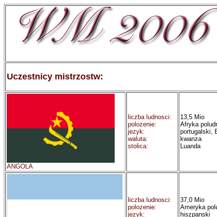
Uczestnicy mistrzostw:
liczba ludnosci:
13,5 Mio
polozenie:
Afryka polud
jezyk:
portugalski, 
waluta:
kwanza
stolica:
Luanda
ANGOLA
liczba ludnosci:
37,0 Mio
polozenie:
Ameryka pol
jezyk:
hiszpanski